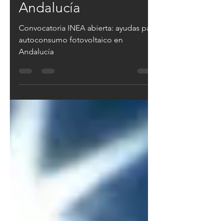
fotovoltaico en
Andalucía
Convocatoria INEA abierta: ayudas para
autoconsumo fotovoltaico en
Andalucía