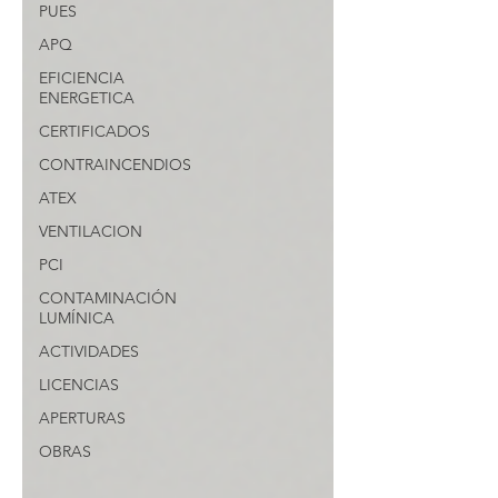
PUES
APQ
EFICIENCIA
ENERGETICA
CERTIFICADOS
CONTRAINCENDIOS
ATEX
VENTILACION
PCI
CONTAMINACIÓN
LUMÍNICA
ACTIVIDADES
LICENCIAS
APERTURAS
OBRAS