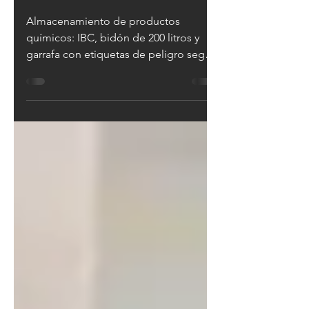
10 a mi almacén
Almacenamiento de productos
químicos: IBC, bidón de 200 litros y
garrafa con etiquetas de peligro según
Reglamento APQ RD 656/2017